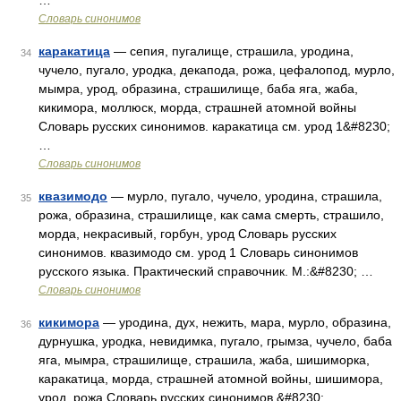
…
Словарь синонимов
каракатица
— сепия, пугалище, страшила, уродина,
34
чучело, пугало, уродка, декапода, рожа, цефалопод, мурло,
мымра, урод, образина, страшилище, баба яга, жаба,
кикимора, моллюск, морда, страшней атомной войны
Словарь русских синонимов. каракатица см. урод 1&#8230;
…
Словарь синонимов
квазимодо
— мурло, пугало, чучело, уродина, страшила,
35
рожа, образина, страшилище, как сама смерть, страшило,
морда, некрасивый, горбун, урод Словарь русских
синонимов. квазимодо см. урод 1 Словарь синонимов
русского языка. Практический справочник. М.:&#8230; …
Словарь синонимов
кикимора
— уродина, дух, нежить, мара, мурло, образина,
36
дурнушка, уродка, невидимка, пугало, грымза, чучело, баба
яга, мымра, страшилище, страшила, жаба, шишиморка,
каракатица, морда, страшней атомной войны, шишимора,
урод, рожа Словарь русских синонимов.&#8230; …