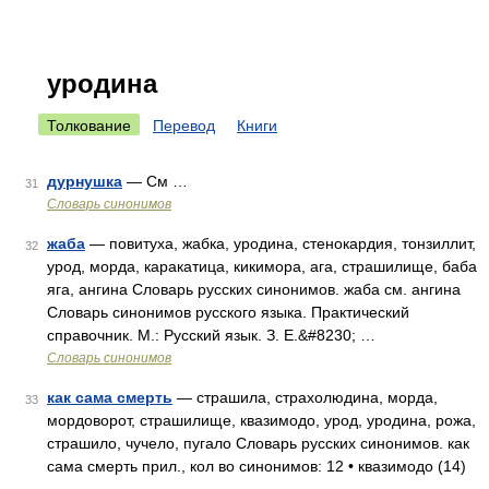
уродина
Толкование
Перевод
Книги
дурнушка
— См …
31
Словарь синонимов
жаба
— повитуха, жабка, уродина, стенокардия, тонзиллит,
32
урод, морда, каракатица, кикимора, ага, страшилище, баба
яга, ангина Словарь русских синонимов. жаба см. ангина
Словарь синонимов русского языка. Практический
справочник. М.: Русский язык. З. Е.&#8230; …
Словарь синонимов
как сама смерть
— страшила, страхолюдина, морда,
33
мордоворот, страшилище, квазимодо, урод, уродина, рожа,
страшило, чучело, пугало Словарь русских синонимов. как
сама смерть прил., кол во синонимов: 12 • квазимодо (14)