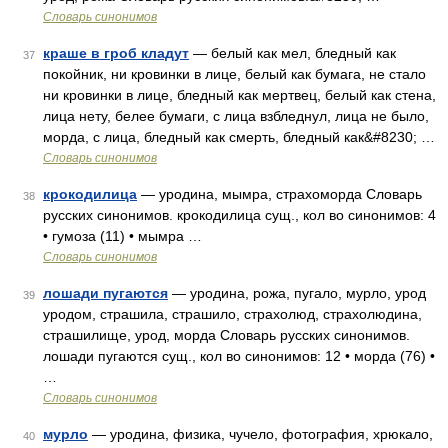
Словарь синонимов
краше в гроб кладут
— белый как мел, бледный как
37
покойник, ни кровинки в лице, белый как бумага, не стало
ни кровинки в лице, бледный как мертвец, белый как стена,
лица нету, белее бумаги, с лица взбледнул, лица не было,
морда, с лица, бледный как смерть, бледный как&#8230; …
Словарь синонимов
крокодилица
— уродина, мымра, страхоморда Словарь
38
русских синонимов. крокодилица сущ., кол во синонимов: 4
• гумоза (11) • мымра …
Словарь синонимов
лошади пугаются
— уродина, рожа, пугало, мурло, урод
39
уродом, страшила, страшило, страхолюд, страхолюдина,
страшилище, урод, морда Словарь русских синонимов.
лошади пугаются сущ., кол во синонимов: 12 • морда (76) •
…
Словарь синонимов
мурло
— уродина, физика, чучело, фотография, хрюкало,
40