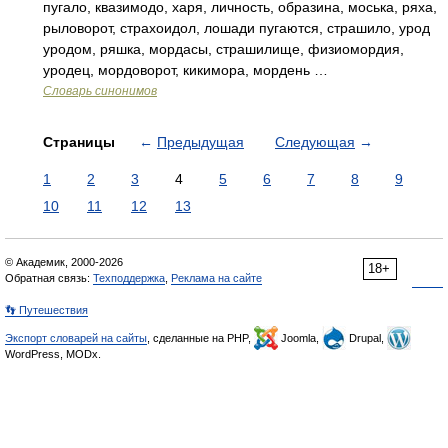
пугало, квазимодо, харя, личность, образина, моська, ряха,
рыловорот, страхоидол, лошади пугаются, страшило, урод
уродом, ряшка, мордасы, страшилище, физиомордия,
уродец, мордоворот, кикимора, мордень …
Словарь синонимов
Страницы
←
Предыдущая
Следующая
→
1
2
3
4
5
6
7
8
9
10
11
12
13
© Академик, 2000-2026
18+
Обратная связь:
Техподдержка
,
Реклама на сайте
👣 Путешествия
Экспорт словарей на сайты
, сделанные на PHP,
Joomla,
Drupal,
WordPress, MODx.